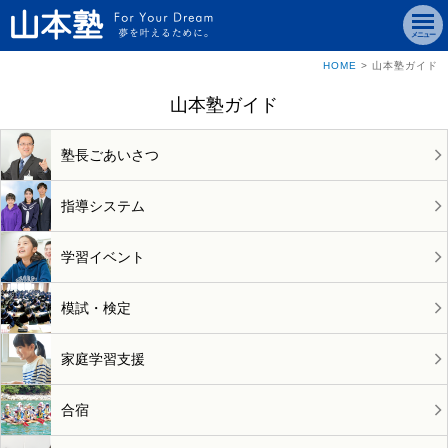
メニュー
HOME
>
山本塾ガイド
山本塾ガイド
塾長ごあいさつ
指導システム
学習イベント
模試・検定
家庭学習支援
合宿