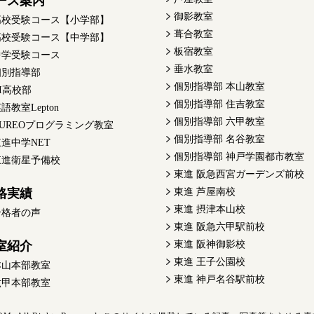
ース案内
御影教室
高校受験コース【小学部】
葺合教室
高校受験コース【中学部】
板宿教室
中学受験コース
垂水教室
個別指導部
個別指導部 本山教室
I高校部
個別指導部 住吉教室
語教室Lepton
個別指導部 六甲教室
QUREOプログラミング教室
個別指導部 名谷教室
進中学NET
個別指導部 神戸学園都市教室
東進衛星予備校
東進 阪急西宮ガーデンズ前校
格実績
東進 芦屋南校
東進 摂津本山校
合格者の声
東進 阪急六甲駅前校
室紹介
東進 阪神御影校
東進 王子公園校
本山本部教室
東進 神戸名谷駅前校
六甲本部教室