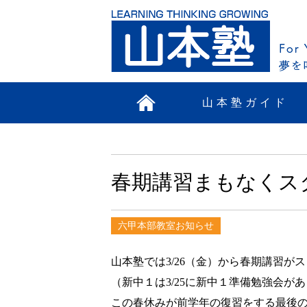
山本塾ガイド
春期講習まもなくス
六甲本部教室お知らせ
山本塾では3/26（金）から春期講習が
（新中１は3/25に新中１準備勉強会が
この春休みが前学年の復習をする最後