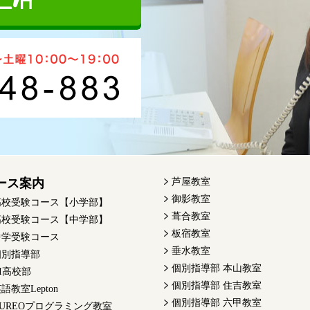
ース案内
芦屋教室
御影教室
高校受験コース【小学部】
葺合教室
高校受験コース【中学部】
板宿教室
中学受験コース
垂水教室
個別指導部
個別指導部 本山教室
I高校部
個別指導部 住吉教室
語教室Lepton
個別指導部 六甲教室
QUREOプログラミング教室